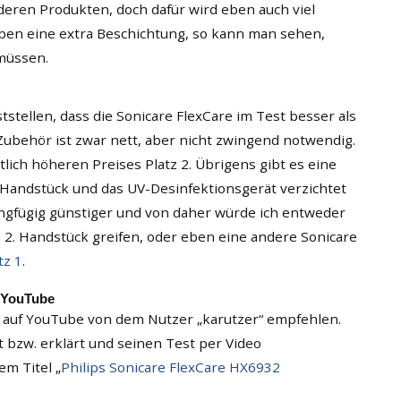
nderen Produkten, doch dafür wird eben auch viel
ben eine extra Beschichtung, so kann man sehen,
müssen.
tstellen, dass die Sonicare FlexCare im Test besser als
 Zubehör ist zwar nett, aber nicht zwingend notwendig.
lich höheren Preises Platz 2. Übrigens gibt es eine
 Handstück und das UV-Desinfektionsgerät verzichtet
ingfügig günstiger und von daher würde ich entweder
 2. Handstück greifen, oder eben eine andere Sonicare
tz 1
.
f YouTube
o auf YouTube von dem Nutzer „karutzer“ empfehlen.
t bzw. erklärt und seinen Test per Video
m Titel „
Philips Sonicare FlexCare HX6932