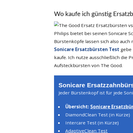
Wo kaufe ich günstig Ersatzb
Philips bietet bei seinen Sonicare S
Bürstenköpfe lassen sich also auch 
Sonicare Ersatzbürsten Test
gebe i
kaufe. Ich nutze ausschließlich die
Aufsteckbürsten von The Good.
Sonicare Ersatzzahnbürs
Jeder Bürstenkopf ist für jede Son
Übersicht:
Sonicare Ersatzbü
DiamondClean Test (in Kürze)
Intercare Test (in Kürze)
AdaptiveClean Test